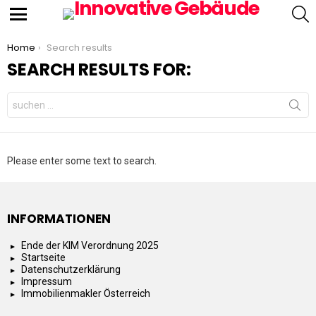
S
Menu
You are here:
Home
Search results
SEARCH RESULTS FOR:
Search
for:
Please enter some text to search.
INFORMATIONEN
Ende der KIM Verordnung 2025
Startseite
Datenschutzerklärung
Impressum
Immobilienmakler Österreich