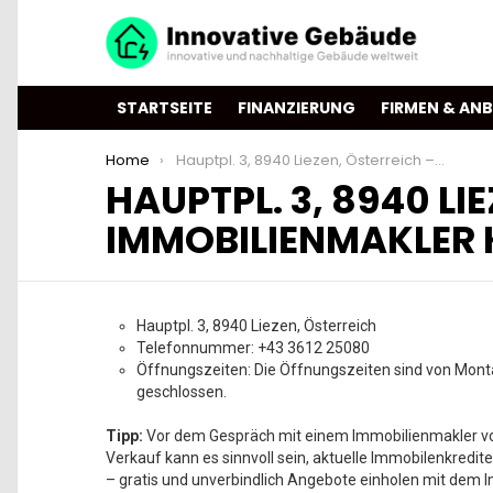
STARTSEITE
FINANZIERUNG
FIRMEN & ANB
You are here:
Home
Hauptpl. 3, 8940 Liezen, Österreich – Bacher & Steininger Immobilienmakler KG
HAUPTPL. 3, 8940 LI
IMMOBILIENMAKLER 
Hauptpl. 3, 8940 Liezen, Österreich
Telefonnummer: +43 3612 25080
Öffnungszeiten: Die Öffnungszeiten sind von Monta
geschlossen.
Tipp:
Vor dem Gespräch mit einem Immobilienmakler vor
Verkauf kann es sinnvoll sein, aktuelle Immobilenkredite
– gratis und unverbindlich Angebote einholen mit dem I