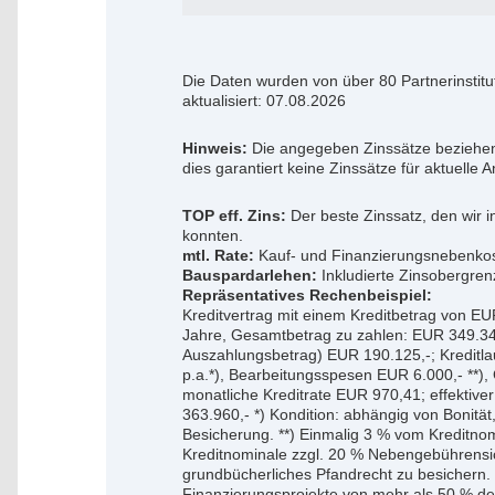
Die Daten wurden von über 80 Partnerinstit
aktualisiert: 07.08.2026
Hinweis:
Die angegeben Zinssätze beziehen
dies garantiert keine Zinssätze für aktuelle 
TOP eff. Zins:
Der beste Zinssatz, den wir 
konnten.
mtl. Rate:
Kauf- und Finanzierungsnebenkost
Bauspardarlehen:
Inkludierte Zinsobergre
Repräsentatives Rechenbeispiel:
Kreditvertrag mit einem Kreditbetrag von EU
Jahre, Gesamtbetrag zu zahlen: EUR 349.346
Auszahlungsbetrag) EUR 190.125,-; Kreditla
p.a.*), Bearbeitungsspesen EUR 6.000,- **)
monatliche Kreditrate EUR 970,41; effektiv
363.960,- *) Kondition: abhängig von Bonit
Besicherung. **) Einmalig 3 % vom Kreditno
Kreditnominale zzgl. 20 % Nebengebührensich
grundbücherliches Pfandrecht zu besichern. D
Finanzierungsprojekte von mehr als 50 % de