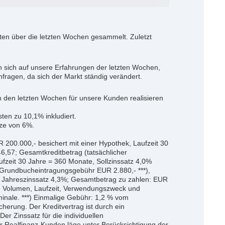
uten über die letzten Wochen gesammelt. Zuletzt
 sich auf unsere Erfahrungen der letzten Wochen,
Anfragen, da sich der Markt ständig verändert.
in den letzten Wochen für unsere Kunden realisieren
en zu 10,1% inkludiert.
nze von 6%.
R 200.000,- besichert mit einer Hypothek, Laufzeit 30
,57; Gesamtkreditbetrag (tatsächlicher
ufzeit 30 Jahre = 360 Monate, Sollzinssatz 4,0%
, Grundbucheintragungsgebühr EUR 2.880,- ***),
er Jahreszinssatz 4,3%; Gesamtbetrag zu zahlen: EUR
ät, Volumen, Laufzeit, Verwendungszweck und
minale. ***) Einmalige Gebühr: 1,2 % vom
erung. Der Kreditvertrag ist durch ein
er Zinssatz für die individuellen
r Realfinanz-Kunden läge unter Berücksichtigung der