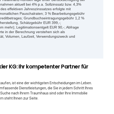
nahmen aktuell bei 4% p.a. Sollzinssatz bzw. 4,3%
g des effektiven Jahreszinssatzes erfolgte mit
monatlichen Pauschalraten; 3 % Bearbeitungsgebühr
Kreditbetrages; Grundbuchseintragungsgebühr 1,2 %
herstellung, Schätzgebühr EUR 399,-;
m mehr); Legitimationsentgelt EUR 90,-; Abfrage
te in der Berechnung verstehen sich als
ität, Volumen, Laufzeit, Verwendungszweck und
er KG: Ihr kompetenter Partner für
kaufen, ist eine der wichtigsten Entscheidungen im Leben.
mfassende Dienstleistungen, die Sie in jedem Schritt Ihres
r Suche nach Ihrem Traumhaus sind oder Ihre Immobilie
 steht Ihnen zur Seite.