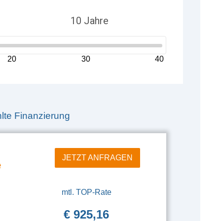
20
30
40
te Finanzierung
JETZT ANFRAGEN
e
mtl. TOP-Rate
€ 925,16