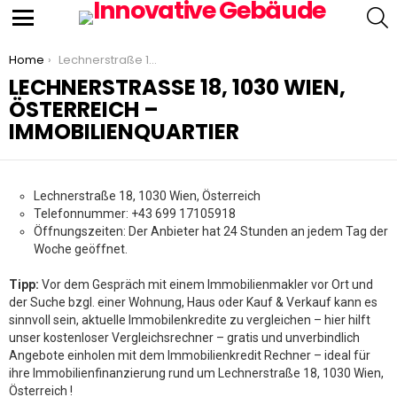
S
Menu
You are here:
Home
Lechnerstraße 18, 1030 Wien, Österreich – Immobilienquartier
LECHNERSTRASSE 18, 1030 WIEN, Ö
STERREICH – I
MMOBILIENQUARTIER
Lechnerstraße 18, 1030 Wien, Österreich
Telefonnummer: +43 699 17105918
Öffnungszeiten: Der Anbieter hat 24 Stunden an jedem Tag der
Woche geöffnet.
Tipp:
Vor dem Gespräch mit einem Immobilienmakler vor Ort und
der Suche bzgl. einer Wohnung, Haus oder Kauf & Verkauf kann es
sinnvoll sein, aktuelle Immobilenkredite zu vergleichen – hier hilft
unser kostenloser Vergleichsrechner – gratis und unverbindlich
Angebote einholen mit dem Immobilienkredit Rechner – ideal für
ihre Immobilienfinanzierung rund um Lechnerstraße 18, 1030 Wien,
Österreich !