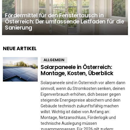
Fördermittel für den Fenstertausch in
Österreich: Der umfassende Leitfaden für die
Sanierung
NEUE ARTIKEL
ALLGEMEIN
Solarpaneele in Österreich:
Montage, Kosten, Überblick
Solarpaneele sind in Österreich vor allem dann
sinnvoll, wenn du Stromkosten senken, deinen
Eigenverbrauch erhöhen, dich besser gegen
steigende Energiepreise absichern und dein
Gebäude technisch zukunftsfähig machen
willst. Wichtig ist dabei von Anfang an:
Montage, Netzanschluss, Förderlogik und
technische Auslegung müssen
zusammenpassen. Für 2026 gilt zudem: