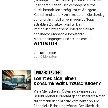
„Betongold“ – sie bieten greifbare Sicherheit in
unsicheren Zeiten. Der Vermögensaufbau
durch Immobilien ermöglicht es Anlegern,
Kapital renditestark zu investieren. Gleichzeitig
generiert Immobilienvermögen aufbauen
attraktive Zusatzeinkünfte. Das
Immobilieninvestment Österreich bietet
besondere Chancen durch stabile
Marktbedingungen und steuerliche […]
WEITERLESEN
von
Redaktion
vor 10 Monaten
FINANZIERUNG
Lohnt es sich, einen
Konsumkredit umzuschulden?
Viele Menschen in Österreich kennen das
Gefühl: Monat für Monat gehen mehrere Raten
für verschiedene Kredite vom Konto ab. Die
finanzielle Belastung wächst. Der Überblick