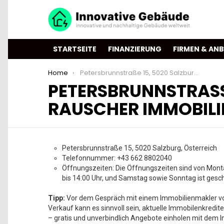
STARTSEITE
FINANZIERUNG
FIRMEN & ANB
You are here:
Home
Petersbrunnstraße 15, 5020 Salzburg, Österreich – Team Rauscher Immobilien Salzburg
PETERSBRUNNSTRASSE
AUSCHER IMMOBILIE
Petersbrunnstraße 15, 5020 Salzburg, Österreich
Telefonnummer: +43 662 8802040
Öffnungszeiten: Die Öffnungszeiten sind von Monta
bis 14:00 Uhr, und Samstag sowie Sonntag ist gesc
Tipp:
Vor dem Gespräch mit einem Immobilienmakler vor
Verkauf kann es sinnvoll sein, aktuelle Immobilenkredite
– gratis und unverbindlich Angebote einholen mit dem I