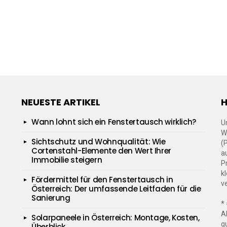
NEUESTE ARTIKEL
H
Wann lohnt sich ein Fenstertausch wirklich?
U
W
Sichtschutz und Wohnqualität: Wie
(
Cortenstahl-Elemente den Wert Ihrer
a
Immobilie steigern
P
kl
Fördermittel für den Fenstertausch in
v
Österreich: Der umfassende Leitfaden für die
Sanierung
*
A
Solarpaneele in Österreich: Montage, Kosten,
q
Überblick