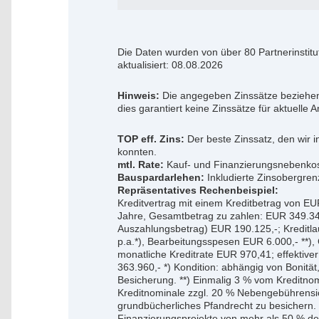
Die Daten wurden von über 80 Partnerinstit
aktualisiert: 08.08.2026
Hinweis:
Die angegeben Zinssätze beziehen
dies garantiert keine Zinssätze für aktuelle 
TOP eff. Zins:
Der beste Zinssatz, den wir 
konnten.
mtl. Rate:
Kauf- und Finanzierungsnebenkost
Bauspardarlehen:
Inkludierte Zinsobergre
Repräsentatives Rechenbeispiel:
Kreditvertrag mit einem Kreditbetrag von EU
Jahre, Gesamtbetrag zu zahlen: EUR 349.346
Auszahlungsbetrag) EUR 190.125,-; Kreditla
p.a.*), Bearbeitungsspesen EUR 6.000,- **)
monatliche Kreditrate EUR 970,41; effektiv
363.960,- *) Kondition: abhängig von Bonit
Besicherung. **) Einmalig 3 % vom Kreditno
Kreditnominale zzgl. 20 % Nebengebührensich
grundbücherliches Pfandrecht zu besichern. D
Finanzierungsprojekte von mehr als 50 % de