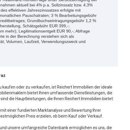
nahmen aktuell bei 4% p.a. Sollzinssatz bzw. 4,3%
g des effektiven Jahreszinssatzes erfolgte mit
monatlichen Pauschalraten; 3 % Bearbeitungsgebühr
Kreditbetrages; Grundbuchseintragungsgebühr 1,2 %
herstellung, Schätzgebühr EUR 399,-;
m mehr); Legitimationsentgelt EUR 90,-; Abfrage
te in der Berechnung verstehen sich als
ität, Volumen, Laufzeit, Verwendungszweck und
raz
 kaufen oder zu verkaufen, ist Reichert Immobilien der ideale
obilienmaklern bietet Ihnen umfassende Dienstleistungen, die
 sind die Hauptleistungen, die Ihnen Reichert Immobilien bietet:
n mit einer fundierten Marktanalyse und Bewertung Ihrer
 bestmöglichen Preis erzielen, ob beim Kauf oder Verkauf.
 und unsere umfangreiche Datenbank ermöglichen es uns, die