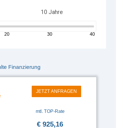
20
30
40
te Finanzierung
JETZT ANFRAGEN
e
mtl. TOP-Rate
€ 925,16