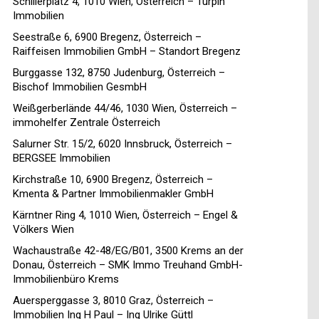
Schillerplatz 4, 1010 Wien, Österreich – Turpin
Immobilien
Seestraße 6, 6900 Bregenz, Österreich –
Raiffeisen Immobilien GmbH – Standort Bregenz
Burggasse 132, 8750 Judenburg, Österreich –
Bischof Immobilien GesmbH
Weißgerberlände 44/46, 1030 Wien, Österreich –
immohelfer Zentrale Österreich
Salurner Str. 15/2, 6020 Innsbruck, Österreich –
BERGSEE Immobilien
Kirchstraße 10, 6900 Bregenz, Österreich –
Kmenta & Partner Immobilienmakler GmbH
Kärntner Ring 4, 1010 Wien, Österreich – Engel &
Völkers Wien
Wachaustraße 42-48/EG/B01, 3500 Krems an der
Donau, Österreich – SMK Immo Treuhand GmbH-
Immobilienbüro Krems
Auersperggasse 3, 8010 Graz, Österreich –
Immobilien Ing H Paul – Ing Ulrike Güttl