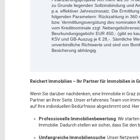
zu Grunde liegenden Sollzinsbindung und An
p.a. effektiver Jahreszinssatz. Die Ermittlun
folgenden Parametern: Rückzahlung in 360 
bzw. Vermittlungsvergütung des nominalen 
vom Kreditnominale zzgl. Nebengebührensic
Beurkundungsgebühr EUR 450,- (gibt es kau
KSV und GB-Auszug je € 28,-. Sämtliche Wer
unverbindliche Richtwerte und sind von Bon
Besicherung abhängig.
Reichert Immobilien – Ihr Partner für Immobilien in G
Wenn Sie darüber nachdenken, eine Immobilie in Graz zu
Partner an Ihrer Seite. Unser erfahrenes Team von Imm
auf Ihre individuellen Bedürfnisse abgestimmt sind. Hier
Professionelle Immobilienbewertung
: Wir starte
Immobilie. Dadurch stellen wir sicher, dass Sie den
Umfangreiche Immobiliensuche
: Unser Netzwerk