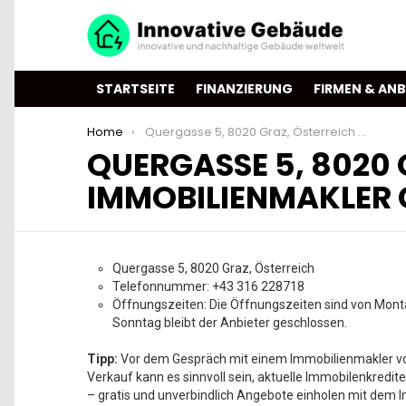
STARTSEITE
FINANZIERUNG
FIRMEN & ANB
You are here:
Home
Quergasse 5, 8020 Graz, Österreich – Reichert Immobilien – Immobilienmakler Graz
QUERGASSE 5, 8020 
IMMOBILIENMAKLER
Quergasse 5, 8020 Graz, Österreich
Telefonnummer: +43 316 228718
Öffnungszeiten: Die Öffnungszeiten sind von Monta
Sonntag bleibt der Anbieter geschlossen.
Tipp:
Vor dem Gespräch mit einem Immobilienmakler vor
Verkauf kann es sinnvoll sein, aktuelle Immobilenkredite
– gratis und unverbindlich Angebote einholen mit dem I