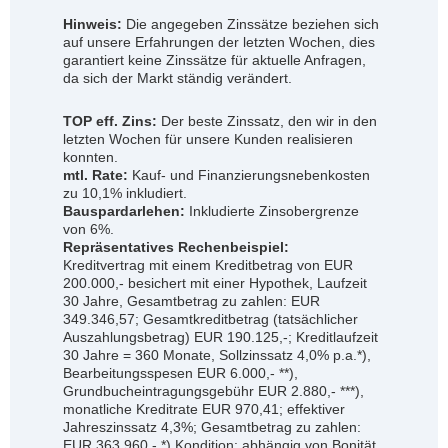
Hinweis:
Die angegeben Zinssätze beziehen sich
auf unsere Erfahrungen der letzten Wochen, dies
garantiert keine Zinssätze für aktuelle Anfragen,
da sich der Markt ständig verändert.
TOP eff. Zins:
Der beste Zinssatz, den wir in den
letzten Wochen für unsere Kunden realisieren
konnten.
mtl. Rate:
Kauf- und Finanzierungsnebenkosten
zu 10,1% inkludiert.
Bauspardarlehen:
Inkludierte Zinsobergrenze
von 6%.
Repräsentatives Rechenbeispiel:
Kreditvertrag mit einem Kreditbetrag von EUR
200.000,- besichert mit einer Hypothek, Laufzeit
30 Jahre, Gesamtbetrag zu zahlen: EUR
349.346,57; Gesamtkreditbetrag (tatsächlicher
Auszahlungsbetrag) EUR 190.125,-; Kreditlaufzeit
30 Jahre = 360 Monate, Sollzinssatz 4,0% p.a.*),
Bearbeitungsspesen EUR 6.000,- **),
Grundbucheintragungsgebühr EUR 2.880,- ***),
monatliche Kreditrate EUR 970,41; effektiver
Jahreszinssatz 4,3%; Gesamtbetrag zu zahlen:
EUR 363.960,- *) Kondition: abhängig von Bonität,