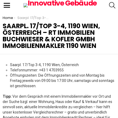
S
Menu
You are here:
Home
Saarpl. 17/Top 3-4, 1190 Wien, Österreich – RT Immobilien Buchwieser & Kofler GmbH Immobilienmakler 1190 Wien
SAARPL. 17/TOP 3-4, 1190 WIEN,
ÖSTERREICH – RT IMMOBILIEN
BUCHWIESER & KOFLER GMBH
IMMOBILIENMAKLER 1190 WIEN
Saarpl. 17/Top 3-4, 1190 Wien, Österreich
Telefonnummer: +43 1 4703955
Öffnungszeiten: Die Öffnungszeiten sind von Montag bis
Freitag jeweils von 09:00 bis 17:00 Uhr; samstags und sonntags
ist geschlossen.
Tipp:
Vor dem Gespräch mit einem Immobilienmakler vor Ort und
der Suche bzgl. einer Wohnung, Haus oder Kauf & Verkauf kann es
sinnvoll sein, aktuelle Immobilenkredite zu vergleichen – hier hilft
unser kostenloser Vergleichsrechner – gratis und unverbindlich
Angebote einholen mit dem Immobilienkredit Rechner – ideal für