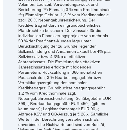
Volumen, Laufzeit, Verwendungszweck und
Besicherung. **) Einmalig 3 % vom Kreditnominale.
***) Einmalige Gebühr: 1,2 % vom Kreditnominale
zzgl. 20 % Nebengebührensicherung. Der
Kreditvertrag ist durch ein grundbücherliches
Pfandrecht zu besichern. Der Zinssatz für die
individuellen Finanzierungsprojekte von mehr als
50 % der Realfinanz-Kunden läge unter
Berücksichtigung der zu Grunde liegenden
Sollzinsbindung und Annahmen aktuell bei 4% p.a.
Sollzinssatz bzw. 4,3% p.a. effektiver
Jahreszinssatz. Die Ermittlung des effektiven
Jahreszinssatzes erfolgte mit folgenden
Parametern: Rückzahlung in 360 monatlichen
Pauschalraten; 3 % Bearbeitungsgebühr bzw.
Vermittlungsvergütung des nominalen
Kreditbetrages; Grundbuchseintragungsgebühr
1,2 % vom Kreditnominale zzgl.
Nebengebührensicherstellung, Schätzgebühr EUR
399,-; Beurkundungsgebühr EUR 450,- (gibt es
kaum mehr); Legitimationsentgelt EUR 90,-;
Abfrage KSV und GB-Auszug je € 28,-. Sämtliche
Werte in der Berechnung verstehen sich als
unverbindliche Richtwerte und sind von Bonität,
Volumen, Laufzeit, Verwendungszweck und