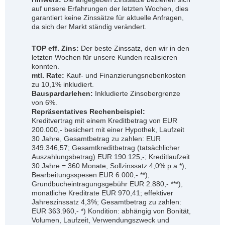
auf unsere Erfahrungen der letzten Wochen, dies
garantiert keine Zinssätze für aktuelle Anfragen,
da sich der Markt ständig verändert.
TOP eff. Zins:
Der beste Zinssatz, den wir in den
letzten Wochen für unsere Kunden realisieren
konnten.
mtl. Rate:
Kauf- und Finanzierungsnebenkosten
zu 10,1% inkludiert.
Bauspardarlehen:
Inkludierte Zinsobergrenze
von 6%.
Repräsentatives Rechenbeispiel:
Kreditvertrag mit einem Kreditbetrag von EUR
200.000,- besichert mit einer Hypothek, Laufzeit
30 Jahre, Gesamtbetrag zu zahlen: EUR
349.346,57; Gesamtkreditbetrag (tatsächlicher
Auszahlungsbetrag) EUR 190.125,-; Kreditlaufzeit
30 Jahre = 360 Monate, Sollzinssatz 4,0% p.a.*),
Bearbeitungsspesen EUR 6.000,- **),
Grundbucheintragungsgebühr EUR 2.880,- ***),
monatliche Kreditrate EUR 970,41; effektiver
Jahreszinssatz 4,3%; Gesamtbetrag zu zahlen:
EUR 363.960,- *) Kondition: abhängig von Bonität,
Volumen, Laufzeit, Verwendungszweck und