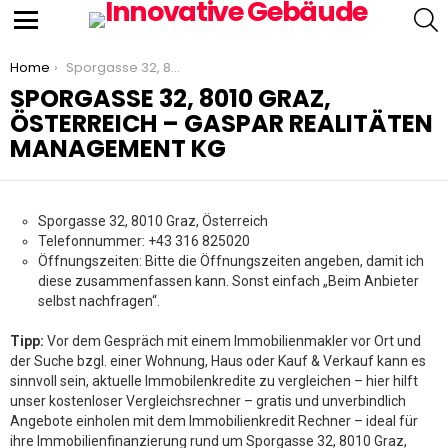
S
Menu
You are here:
Home
Sporgasse 32, 8010 Graz, Österreich – Gaspar Realitäten Management KG
SPORGASSE 32, 8010 GRAZ,
ÖSTERREICH – GASPAR REALITÄTEN
MANAGEMENT KG
Sporgasse 32, 8010 Graz, Österreich
Telefonnummer: +43 316 825020
Öffnungszeiten: Bitte die Öffnungszeiten angeben, damit ich
diese zusammenfassen kann. Sonst einfach „Beim Anbieter
selbst nachfragen“.
Tipp:
Vor dem Gespräch mit einem Immobilienmakler vor Ort und
der Suche bzgl. einer Wohnung, Haus oder Kauf & Verkauf kann es
sinnvoll sein, aktuelle Immobilenkredite zu vergleichen – hier hilft
unser kostenloser Vergleichsrechner – gratis und unverbindlich
Angebote einholen mit dem Immobilienkredit Rechner – ideal für
ihre Immobilienfinanzierung rund um Sporgasse 32, 8010 Graz,