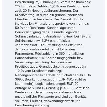
Besicherung. **) Einmalig 3 % vom Kreditnominale.
***) Einmalige Gebühr: 1,2 % vom Kreditnominale
zzgl. 20 % Nebengebührensicherung. Der
Kreditvertrag ist durch ein grundbücherliches
Pfandrecht zu besichern. Der Zinssatz für die
individuellen Finanzierungsprojekte von mehr als
50 % der Realfinanz-Kunden läge unter
Berücksichtigung der zu Grunde liegenden
Sollzinsbindung und Annahmen aktuell bei 4% p.a.
Sollzinssatz bzw. 4,3% p.a. effektiver
Jahreszinssatz. Die Ermittlung des effektiven
Jahreszinssatzes erfolgte mit folgenden
Parametern: Rückzahlung in 360 monatlichen
Pauschalraten; 3 % Bearbeitungsgebühr bzw.
Vermittlungsvergütung des nominalen
Kreditbetrages; Grundbuchseintragungsgebühr
1,2 % vom Kreditnominale zzgl.
Nebengebührensicherstellung, Schätzgebühr EUR
399,-; Beurkundungsgebühr EUR 450,- (gibt es
kaum mehr); Legitimationsentgelt EUR 90,-;
Abfrage KSV und GB-Auszug je € 28,-. Sämtliche
Werte in der Berechnung verstehen sich als
unverbindliche Richtwerte und sind von Bonität,
Volumen, Laufzeit, Verwendungszweck und
Besicherung abhängig.