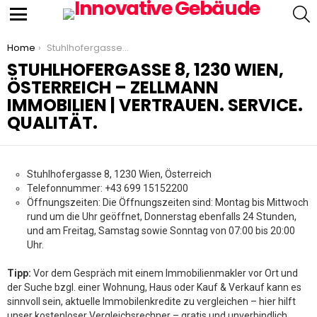
S
Menu
You are here:
Home
Stuhlhofergasse 8, 1230 Wien, Österreich – ZELLMANN IMMOBILIEN | Vertrauen. Service. Qualität.
STUHLHOFERGASSE 8, 1230 WIEN,
ÖSTERREICH – ZELLMANN
IMMOBILIEN | VERTRAUEN. SERVICE.
QUALITÄT.
Stuhlhofergasse 8, 1230 Wien, Österreich
Telefonnummer: +43 699 15152200
Öffnungszeiten: Die Öffnungszeiten sind: Montag bis Mittwoch
rund um die Uhr geöffnet, Donnerstag ebenfalls 24 Stunden,
und am Freitag, Samstag sowie Sonntag von 07:00 bis 20:00
Uhr.
Tipp:
Vor dem Gespräch mit einem Immobilienmakler vor Ort und
der Suche bzgl. einer Wohnung, Haus oder Kauf & Verkauf kann es
sinnvoll sein, aktuelle Immobilenkredite zu vergleichen – hier hilft
unser kostenloser Vergleichsrechner – gratis und unverbindlich