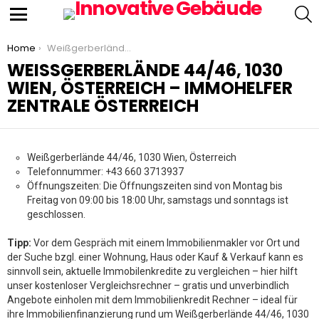
S
Menu
You are here:
Home
Weißgerberlände 44/46, 1030 Wien, Österreich – immohelfer Zentrale Österreich
WEISSGERBERLÄNDE 44/46, 1030 W
IEN, ÖSTERREICH – IMMOHELFER Z
ENTRALE ÖSTERREICH
Weißgerberlände 44/46, 1030 Wien, Österreich
Telefonnummer: +43 660 3713937
Öffnungszeiten: Die Öffnungszeiten sind von Montag bis
Freitag von 09:00 bis 18:00 Uhr, samstags und sonntags ist
geschlossen.
Tipp:
Vor dem Gespräch mit einem Immobilienmakler vor Ort und
der Suche bzgl. einer Wohnung, Haus oder Kauf & Verkauf kann es
sinnvoll sein, aktuelle Immobilenkredite zu vergleichen – hier hilft
unser kostenloser Vergleichsrechner – gratis und unverbindlich
Angebote einholen mit dem Immobilienkredit Rechner – ideal für
ihre Immobilienfinanzierung rund um Weißgerberlände 44/46, 1030