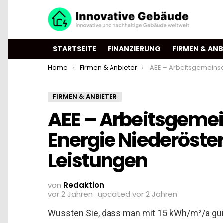
STARTSEITE
FINANZIERUNG
FIRMEN & ANB
You are here:
Home
Firmen & Anbieter
AEE – Arbeitsgemeinschaft erneuerbare Energie Nieder
FIRMEN & ANBIETER
AEE – Arbeitsgeme
Energie Niederöste
Leistungen
von
Redaktion
vor 2 Jahren
updated
vor 2 Jahren
Wussten Sie, dass man mit 15 kWh/m²/a gü