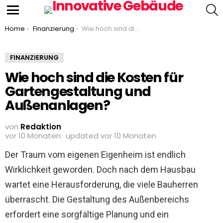
S
Menu
You are here:
Home
Finanzierung
Wie hoch sind die Kosten für Gartengestaltung und Außenanlagen?
FINANZIERUNG
Wie hoch sind die Kosten für
Gartengestaltung und
Außenanlagen?
von
Redaktion
vor 10 Monaten
updated
vor 10 Monaten
Der Traum vom eigenen Eigenheim ist endlich
Wirklichkeit geworden. Doch nach dem Hausbau
wartet eine Herausforderung, die viele Bauherren
überrascht. Die Gestaltung des Außenbereichs
erfordert eine sorgfältige Planung und ein