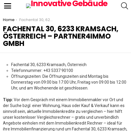
S
Menu
You are here:
Home
Fachental 30, 6233 Kramsach, Österreich – partner4immo Gmbh
FACHENTAL 30, 6233 KRAMSACH,
ÖSTERREICH – PARTNER4IMMO
GMBH
Fachental 30, 6233 Kramsach, Österreich
Telefonnummer: +43 5337 90100
Öffnungszeiten: Die Öffnungszeiten sind Montag bis
Donnerstag von 09:00 bis 17:00 Uhr, Freitag von 09:00 bis 12:00
Uhr, und am Wochenende ist geschlossen.
Tipp:
Vor dem Gespräch mit einem Immobilienmakler vor Ort und
der Suche bzgl. einer Wohnung, Haus oder Kauf & Verkauf kann es
sinnvoll sein, aktuelle Immobilenkredite zu vergleichen – hier hilft
unser kostenloser Vergleichsrechner – gratis und unverbindlich
Angebote einholen mit dem Immobilienkredit Rechner – ideal für
ihre Immobilienfinanzierung rund um Fachental 30, 6233 Kramsach,