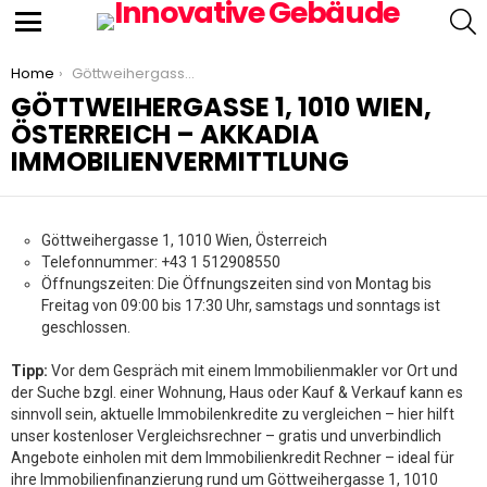
S
Menu
You are here:
Home
Göttweihergasse 1, 1010 Wien, Österreich – Akkadia Immobilienvermittlung
GÖTTWEIHERGASSE 1, 1010 WIEN,
ÖSTERREICH – AKKADIA
IMMOBILIENVERMITTLUNG
Göttweihergasse 1, 1010 Wien, Österreich
Telefonnummer: +43 1 512908550
Öffnungszeiten: Die Öffnungszeiten sind von Montag bis
Freitag von 09:00 bis 17:30 Uhr, samstags und sonntags ist
geschlossen.
Tipp:
Vor dem Gespräch mit einem Immobilienmakler vor Ort und
der Suche bzgl. einer Wohnung, Haus oder Kauf & Verkauf kann es
sinnvoll sein, aktuelle Immobilenkredite zu vergleichen – hier hilft
unser kostenloser Vergleichsrechner – gratis und unverbindlich
Angebote einholen mit dem Immobilienkredit Rechner – ideal für
ihre Immobilienfinanzierung rund um Göttweihergasse 1, 1010