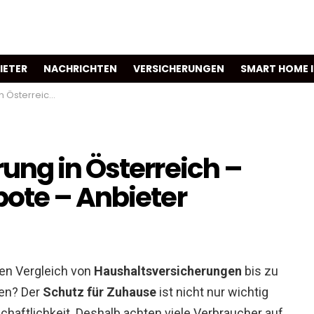
IETER
NACHRICHTEN
VERSICHERUNGEN
SMART HOME 
 & Angebote – Anbieter
ung in Österreich –
ote – Anbieter
en Vergleich von
Haushaltsversicherungen
bis zu
nen? Der
Schutz für Zuhause
ist nicht nur wichtig
schaftlichkeit. Deshalb achten viele Verbraucher auf