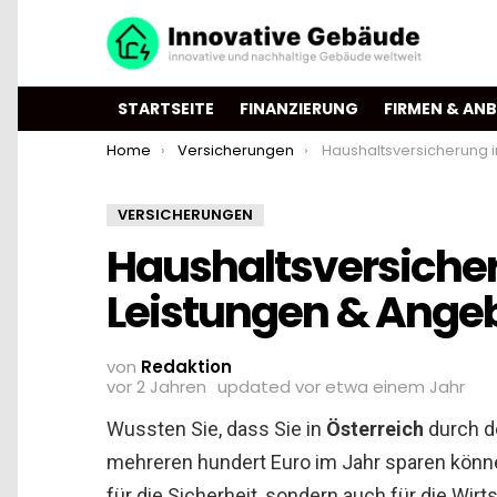
STARTSEITE
FINANZIERUNG
FIRMEN & ANB
You are here:
Home
Versicherungen
Haushaltsversicherung in Österreich – Leistungen
VERSICHERUNGEN
Haushaltsversicher
Leistungen & Angeb
von
Redaktion
vor 2 Jahren
updated
vor etwa einem Jahr
Wussten Sie, dass Sie in
Österreich
durch d
mehreren hundert Euro im Jahr sparen kön
für die Sicherheit, sondern auch für die Wirt