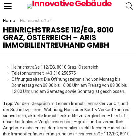
S
Menu
You are here:
Home
Heinrichstraße 112/EG, 8010 Graz, Österreich – ARIS Immobilientreuhand GmbH
HEINRICHSTRASSE 112/EG, 8010 G
RAZ, ÖSTERREICH – ARIS I
MMOBILIENTREUHAND GMBH
Heinrichstraße 112/EG, 8010 Graz, Österreich
Telefonnummer: +43 316 258575
Öffnungszeiten: Die Öffnungszeiten sind von Montag bis
Donnerstag von 08:30 bis 16:00 Uhr, am Freitag von 08:30 bis
12:00 Uhr, und am Samstag sowie Sonntag ist geschlossen.
Tipp:
Vor dem Gespräch mit einem Immobilienmakler vor Ort und
der Suche bzgl. einer Wohnung, Haus oder Kauf & Verkauf kann es
sinnvoll sein, aktuelle Immobilenkredite zu vergleichen – hier hilft
unser kostenloser Vergleichsrechner – gratis und unverbindlich
Angebote einholen mit dem Immobilienkredit Rechner – ideal für
ihre Immobilienfinanzierung rund um Heinrichstraße 112/EG, 8010