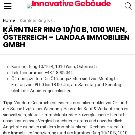
S
Menu
You are here:
Home
Kärntner Ring 10/10 B, 1010 Wien, Österreich – Landaa Immobilien GmbH
KÄRNTNER RING 10/10 B, 1010 WIEN,
ÖSTERREICH – LANDAA IMMOBILIEN
GMBH
Kärntner Ring 10/10 B, 1010 Wien, Österreich
Telefonnummer: +43 1 8909041
Öffnungszeiten: Die Öffnungszeiten sind von Montag bis
Freitag von 09:00 bis 18:00 Uhr; am Samstag und Sonntag
bleibt der Anbieter geschlossen.
Tipp:
Vor dem Gespräch mit einem Immobilienmakler vor Ort und
der Suche bzgl. einer Wohnung, Haus oder Kauf & Verkauf kann es
sinnvoll sein, aktuelle Immobilenkredite zu vergleichen – hier hilft
unser kostenloser Vergleichsrechner – gratis und unverbindlich
Angebote einholen mit dem Immobilienkredit Rechner – ideal für
ihre Immobilienfinanzierung rund um Kärntner Ring 10/10 B, 1010