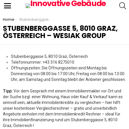
S
Menu
You are here:
Home
Stubenberggasse 5, 8010 Graz, Österreich – WESIAK Group
STUBENBERGGASSE 5, 8010 GRAZ,
ÖSTERREICH – WESIAK GROUP
Stubenberggasse 5, 8010 Graz, Österreich
Telefonnummer: +43 316 8275010
Öffnungszeiten: Die Öffnungszeiten sind Montag bis
Donnerstag von 08:00 bis 17:00 Uhr, Freitag von 08:00 bis 13:00
Uhr; am Samstag und Sonntag bleibt der Anbieter geschlossen.
Tipp:
Vor dem Gespräch mit einem Immobilienmakler vor Ort und
der Suche bzgl. einer Wohnung, Haus oder Kauf & Verkauf kann es
sinnvoll sein, aktuelle Immobilenkredite zu vergleichen – hier hilft
unser kostenloser Vergleichsrechner – gratis und unverbindlich
Angebote einholen mit dem Immobilienkredit Rechner – ideal für
ihre Immobilienfinanzierung rund um Stubenberggasse 5, 8010
Graz, Österreich !