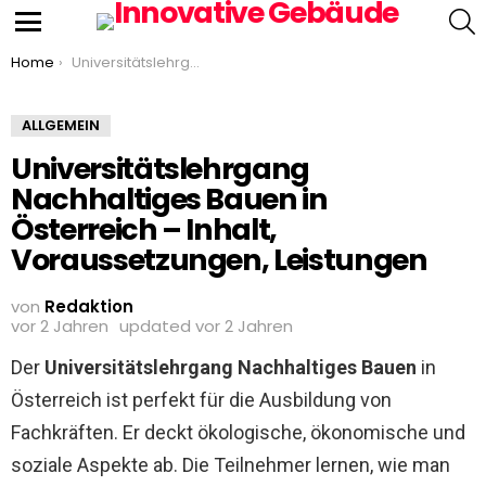
S
Menu
You are here:
Home
Universitätslehrgang Nachhaltiges Bauen in Österreich – Inhalt, Voraussetzungen, Leistungen
ALLGEMEIN
Universitätslehrgang
Nachhaltiges Bauen in
Österreich – Inhalt,
Voraussetzungen, Leistungen
von
Redaktion
vor 2 Jahren
updated
vor 2 Jahren
Der
Universitätslehrgang Nachhaltiges Bauen
in
Österreich ist perfekt für die Ausbildung von
Fachkräften. Er deckt ökologische, ökonomische und
soziale Aspekte ab. Die Teilnehmer lernen, wie man