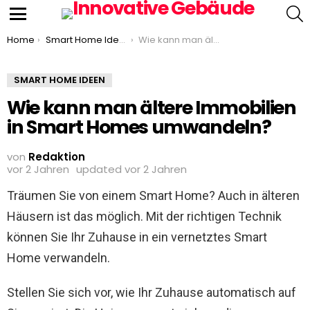
S
Menu
You are here:
Home
Smart Home Ideen
Wie kann man ältere Immobilien in Smart Homes umwandeln?
SMART HOME IDEEN
Wie kann man ältere Immobilien
in Smart Homes umwandeln?
von
Redaktion
vor 2 Jahren
updated
vor 2 Jahren
Träumen Sie von einem Smart Home? Auch in älteren
Häusern ist das möglich. Mit der richtigen Technik
können Sie Ihr Zuhause in ein vernetztes Smart
Home verwandeln.
Stellen Sie sich vor, wie Ihr Zuhause automatisch auf