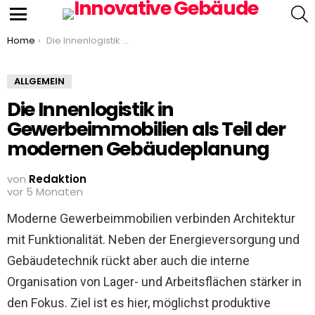
S
Menu
You are here:
Home
Die Innenlogistik in Gewerbeimmobilien als Teil der modernen Gebäudeplanung
ALLGEMEIN
Die Innenlogistik in
Gewerbeimmobilien als Teil der
modernen Gebäudeplanung
von
Redaktion
vor 5 Monaten
Moderne Gewerbeimmobilien verbinden Architektur
mit Funktionalität. Neben der Energieversorgung und
Gebäudetechnik rückt aber auch die interne
Organisation von Lager- und Arbeitsflächen stärker in
den Fokus. Ziel ist es hier, möglichst produktive