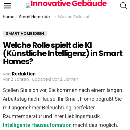
S
Menu
You are here:
Home
Smart Home Ideen
Welche Rolle spielt die KI (Künstliche Intelligenz) in Smart Homes?
SMART HOME IDEEN
Welche Rolle spielt die KI
(Künstliche Intelligenz) in Smart
Homes?
von
Redaktion
vor 2 Jahren
updated
vor 2 Jahren
Stellen Sie sich vor, Sie kommen nach einem langen
Arbeitstag nach Hause. Ihr Smart Home begrüßt Sie
mit angenehmer Beleuchtung, perfekter
Raumtemperatur und Ihrer Lieblingsmusik.
Intelligente Hausautomation
macht das möglich.