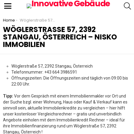
S
Menu
You are here:
Home
Wöglerstraße 57, 2392 Stangau, Österreich – Nisko Immobilien
WÖGLERSTRASSE 57, 2392 S
TANGAU, ÖSTERREICH – NISKO I
MMOBILIEN
Wöglerstraße 57, 2392 Stangau, Österreich
Telefonnummer: +43 664 3986591
Öffnungszeiten: Die Öffnungszeiten sind täglich von 09:00 bis
22:00 Uhr.
Tipp:
Vor dem Gespräch mit einem Immobilienmakler vor Ort und
der Suche bzgl. einer Wohnung, Haus oder Kauf & Verkauf kann es
sinnvoll sein, aktuelle Immobilenkredite zu vergleichen – hier hilft
unser kostenloser Vergleichsrechner – gratis und unverbindlich
Angebote einholen mit dem Immobilienkredit Rechner – ideal für
ihre Immobilienfinanzierung rund um Wöglerstraße 57, 2392
Stangau, Österreich !