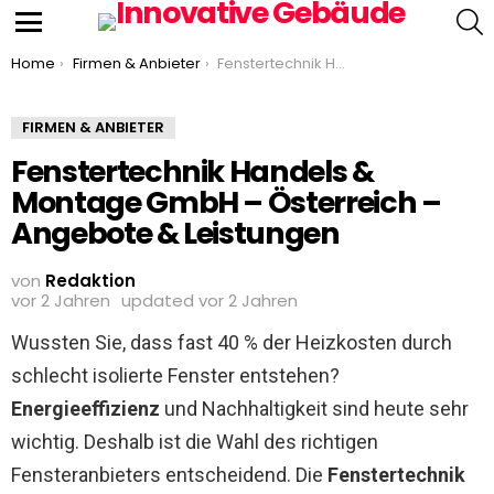
S
Menu
You are here:
Home
Firmen & Anbieter
Fenstertechnik Handels & Montage GmbH – Österreich – Angebote & Leistungen
FIRMEN & ANBIETER
Fenstertechnik Handels &
Montage GmbH – Österreich –
Angebote & Leistungen
von
Redaktion
vor 2 Jahren
updated
vor 2 Jahren
Wussten Sie, dass fast 40 % der Heizkosten durch
schlecht isolierte Fenster entstehen?
Energieeffizienz
und Nachhaltigkeit sind heute sehr
wichtig. Deshalb ist die Wahl des richtigen
Fensteranbieters entscheidend. Die
Fenstertechnik