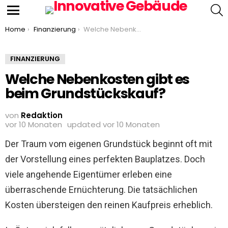
S
Menu
You are here:
Home
Finanzierung
Welche Nebenkosten gibt es beim Grundstückskauf?
FINANZIERUNG
Welche Nebenkosten gibt es
beim Grundstückskauf?
von
Redaktion
vor 10 Monaten
updated
vor 10 Monaten
Der Traum vom eigenen Grundstück beginnt oft mit
der Vorstellung eines perfekten Bauplatzes. Doch
viele angehende Eigentümer erleben eine
überraschende Ernüchterung. Die tatsächlichen
Kosten übersteigen den reinen Kaufpreis erheblich.