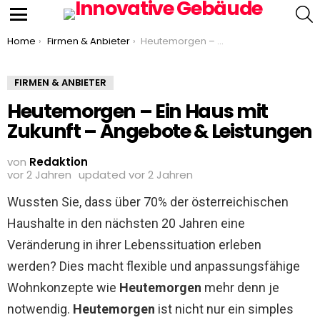
S
Menu
You are here:
Home
Firmen & Anbieter
Heutemorgen – Ein Haus mit Zukunft – Angebote & Leistungen
FIRMEN & ANBIETER
Heutemorgen – Ein Haus mit
Zukunft – Angebote & Leistungen
von
Redaktion
vor 2 Jahren
updated
vor 2 Jahren
Wussten Sie, dass über 70% der österreichischen
Haushalte in den nächsten 20 Jahren eine
Veränderung in ihrer Lebenssituation erleben
werden? Dies macht flexible und anpassungsfähige
Wohnkonzepte wie
Heutemorgen
mehr denn je
notwendig.
Heutemorgen
ist nicht nur ein simples