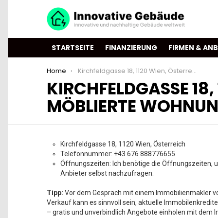
STARTSEITE
FINANZIERUNG
FIRMEN & ANB
You are here:
Home
Kirchfeldgasse 18, 1120 Wien, Österreich – DAREBELL Living – Möblierte Wohnungen zur Kurzzeitmiete
KIRCHFELDGASSE 18, 
MÖBLIERTE WOHNUNG
Kirchfeldgasse 18, 1120 Wien, Österreich
Telefonnummer: +43 676 888776655
Öffnungszeiten: Ich benötige die Öffnungszeiten, 
Anbieter selbst nachzufragen.
Tipp:
Vor dem Gespräch mit einem Immobilienmakler vor
Verkauf kann es sinnvoll sein, aktuelle Immobilenkredite
– gratis und unverbindlich Angebote einholen mit dem I