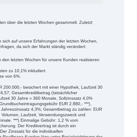
uten über die letzten Wochen gesammelt. Zuletzt
 sich auf unsere Erfahrungen der letzten Wochen,
Anfragen, da sich der Markt ständig verändert.
in den letzten Wochen für unsere Kunden realisieren
en zu 10,1% inkludiert.
nze von 6%.
R 200.000,- besichert mit einer Hypothek, Laufzeit 30
,57; Gesamtkreditbetrag (tatsächlicher
ufzeit 30 Jahre = 360 Monate, Sollzinssatz 4,0%
, Grundbucheintragungsgebühr EUR 2.880,- ***),
er Jahreszinssatz 4,3%; Gesamtbetrag zu zahlen: EUR
ät, Volumen, Laufzeit, Verwendungszweck und
minale. ***) Einmalige Gebühr: 1,2 % vom
erung. Der Kreditvertrag ist durch ein
er Zinssatz für die individuellen
r Realfinanz-Kunden läge unter Berücksichtigung der