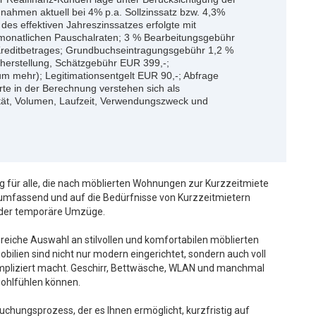
nahmen aktuell bei 4% p.a. Sollzinssatz bzw. 4,3%
g des effektiven Jahreszinssatzes erfolgte mit
monatlichen Pauschalraten; 3 % Bearbeitungsgebühr
Kreditbetrages; Grundbuchseintragungsgebühr 1,2 %
herstellung, Schätzgebühr EUR 399,-;
m mehr); Legitimationsentgelt EUR 90,-; Abfrage
te in der Berechnung verstehen sich als
ität, Volumen, Laufzeit, Verwendungszweck und
g für alle, die nach möblierten Wohnungen zur Kurzzeitmiete
 umfassend und auf die Bedürfnisse von Kurzzeitmietern
 oder temporäre Umzüge.
greiche Auswahl an stilvollen und komfortabilen möblierten
ilien sind nicht nur modern eingerichtet, sondern auch voll
pliziert macht. Geschirr, Bettwäsche, WLAN und manchmal
wohlfühlen können.
uchungsprozess, der es Ihnen ermöglicht, kurzfristig auf