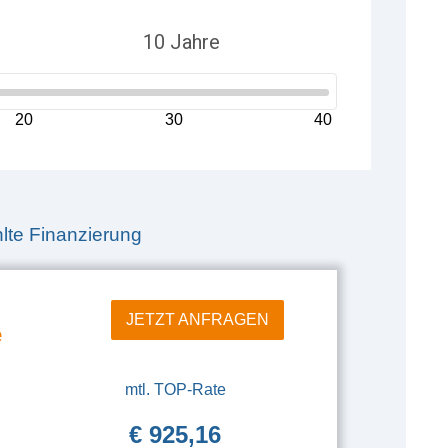
20
30
40
te Finanzierung
JETZT ANFRAGEN
e
mtl. TOP-Rate
€ 925,16