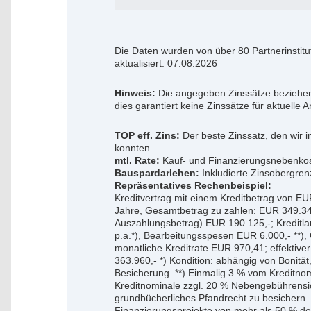
Die Daten wurden von über 80 Partnerinstit
aktualisiert: 07.08.2026
Hinweis:
Die angegeben Zinssätze beziehen
dies garantiert keine Zinssätze für aktuelle 
TOP eff. Zins:
Der beste Zinssatz, den wir 
konnten.
mtl. Rate:
Kauf- und Finanzierungsnebenkost
Bauspardarlehen:
Inkludierte Zinsobergre
Repräsentatives Rechenbeispiel:
Kreditvertrag mit einem Kreditbetrag von EU
Jahre, Gesamtbetrag zu zahlen: EUR 349.346
Auszahlungsbetrag) EUR 190.125,-; Kreditla
p.a.*), Bearbeitungsspesen EUR 6.000,- **)
monatliche Kreditrate EUR 970,41; effektiv
363.960,- *) Kondition: abhängig von Bonit
Besicherung. **) Einmalig 3 % vom Kreditno
Kreditnominale zzgl. 20 % Nebengebührensich
grundbücherliches Pfandrecht zu besichern. D
Finanzierungsprojekte von mehr als 50 % de