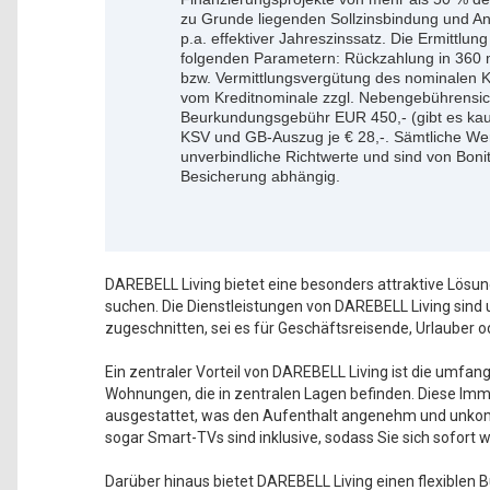
zu Grunde liegenden Sollzinsbindung und An
p.a. effektiver Jahreszinssatz. Die Ermittlun
folgenden Parametern: Rückzahlung in 360 
bzw. Vermittlungsvergütung des nominalen 
vom Kreditnominale zzgl. Nebengebührensic
Beurkundungsgebühr EUR 450,- (gibt es kau
KSV und GB-Auszug je € 28,-. Sämtliche Wer
unverbindliche Richtwerte und sind von Bon
Besicherung abhängig.
DAREBELL Living bietet eine besonders attraktive Lösun
suchen. Die Dienstleistungen von DAREBELL Living sind
zugeschnitten, sei es für Geschäftsreisende, Urlauber
Ein zentraler Vorteil von DAREBELL Living ist die umfan
Wohnungen, die in zentralen Lagen befinden. Diese Immob
ausgestattet, was den Aufenthalt angenehm und unkom
sogar Smart-TVs sind inklusive, sodass Sie sich sofort 
Darüber hinaus bietet DAREBELL Living einen flexiblen B