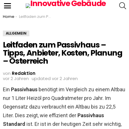
S
Menu
You are here:
Home
Leitfaden zum Passivhaus – Tipps, Anbieter, Kosten, Planung – Österreich
ALLGEMEIN
Leitfaden zum Passivhaus –
Tipps, Anbieter, Kosten, Planung
– Österreich
von
Redaktion
vor 2 Jahren
updated
vor 2 Jahren
Ein
Passivhaus
benötigt im Vergleich zu einem Altbau
nur 1 Liter Heizöl pro Quadratmeter pro Jahr. Im
Gegensatz dazu verbraucht ein Altbau bis zu 22,5
Liter. Dies zeigt, wie effizient der
Passivhaus
Standard
ist. Er ist in der heutigen Zeit sehr wichtig,