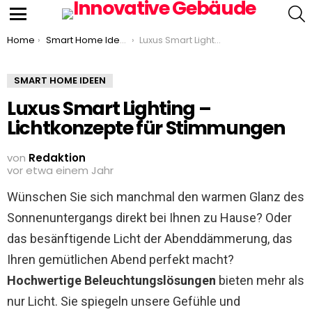
S
Menu
You are here:
Home
Smart Home Ideen
Luxus Smart Lighting – Lichtkonzepte für Stimmungen
SMART HOME IDEEN
Luxus Smart Lighting –
Lichtkonzepte für Stimmungen
von
Redaktion
vor etwa einem Jahr
Wünschen Sie sich manchmal den warmen Glanz des
Sonnenuntergangs direkt bei Ihnen zu Hause? Oder
das besänftigende Licht der Abenddämmerung, das
Ihren gemütlichen Abend perfekt macht?
Hochwertige Beleuchtungslösungen
bieten mehr als
nur Licht. Sie spiegeln unsere Gefühle und