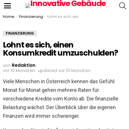
S
Menu
You are here:
Home
Finanzierung
Lohnt es sich, einen Konsumkredit umzuschulden?
FINANZIERUNG
Lohnt es sich, einen
Konsumkredit umzuschulden?
von
Redaktion
vor 10 Monaten
updated
vor 10 Monaten
Viele Menschen in Österreich kennen das Gefühl:
Monat für Monat gehen mehrere Raten für
verschiedene Kredite vom Konto ab. Die finanzielle
Belastung wächst. Der Überblick über die eigenen
Finanzen wird immer schwieriger.