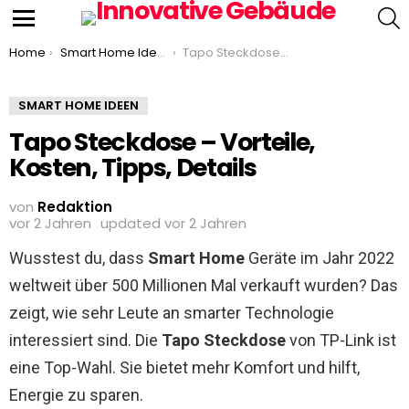
S
Menu
You are here:
Home
Smart Home Ideen
Tapo Steckdose – Vorteile, Kosten, Tipps, Details
SMART HOME IDEEN
Tapo Steckdose – Vorteile,
Kosten, Tipps, Details
von
Redaktion
vor 2 Jahren
updated
vor 2 Jahren
Wusstest du, dass
Smart Home
Geräte im Jahr 2022
weltweit über 500 Millionen Mal verkauft wurden? Das
zeigt, wie sehr Leute an smarter Technologie
interessiert sind. Die
Tapo Steckdose
von TP-Link ist
eine Top-Wahl. Sie bietet mehr Komfort und hilft,
Energie zu sparen.