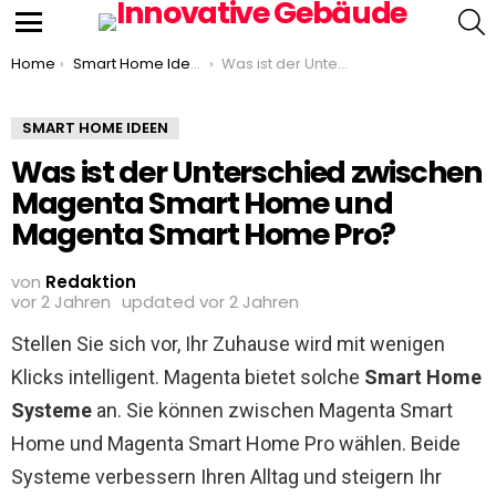
S
Menu
You are here:
Home
Smart Home Ideen
Was ist der Unterschied zwischen Magenta Smart Home und Magenta Smart Home Pro?
SMART HOME IDEEN
Was ist der Unterschied zwischen
Magenta Smart Home und
Magenta Smart Home Pro?
von
Redaktion
vor 2 Jahren
updated
vor 2 Jahren
Stellen Sie sich vor, Ihr Zuhause wird mit wenigen
Klicks intelligent. Magenta bietet solche
Smart Home
Systeme
an. Sie können zwischen Magenta Smart
Home und Magenta Smart Home Pro wählen. Beide
Systeme verbessern Ihren Alltag und steigern Ihr