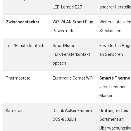
LED-Lampe E27
anderer Herstelle
Zwischenstecker
WiZ WLAN Smart Plug
Weitere intellige
Powermeter
Steckdosen
Tür-/Fensterkontakte
SmartHome
Erweitertes Ang
Tür-/Fensterkontakt
an Sensoren
optisch
Thermostate
Eurotronic Comet WiFi
Smarte Thermo
verschiedener
Marken
Kameras
D-Link Außenkamera
Umfangreiches
DCS-8302LH
Sortiment an
Überwachungsk