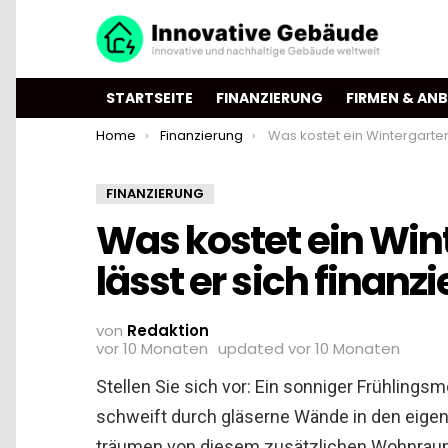
STARTSEITE
FINANZIERUNG
FIRMEN & ANB
You are here:
Home
Finanzierung
Was kostet ein Wintergarten und wie lässt er sic
FINANZIERUNG
Was kostet ein Win
lässt er sich finanz
von
Redaktion
vor 10 Monaten
updated
vor 10 Monaten
Stellen Sie sich vor: Ein sonniger Frühlings
schweift durch gläserne Wände in den eigen
träumen von diesem zusätzlichen Wohnraum. 