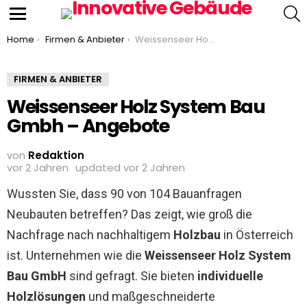
S
Menu
You are here:
Home
Firmen & Anbieter
Weissenseer Holz System Bau Gmbh – Angebote
FIRMEN & ANBIETER
Weissenseer Holz System Bau
Gmbh – Angebote
von
Redaktion
vor 2 Jahren
updated
vor 2 Jahren
Wussten Sie, dass 90 von 104 Bauanfragen
Neubauten betreffen? Das zeigt, wie groß die
Nachfrage nach nachhaltigem
Holzbau
in Österreich
ist. Unternehmen wie die
Weissenseer Holz System
Bau GmbH
sind gefragt. Sie bieten
individuelle
Holzlösungen
und maßgeschneiderte