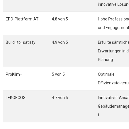
innovative Lösun
EPD-Plattform AT
4.8 von 5
Hohe Professiona
und Engagement
Build_to_satisfy
4.9 von 5
Erfüllte sämtlich
Erwartungen in d
Planung.
ProKlim+
5 von 5
Optimale
Effizienzsteigeru
LEKOECOS
4.7 von 5
Innovativer Ansa
Gebäudemanag
t.