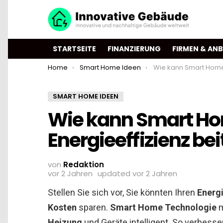
STARTSEITE
FINANZIERUNG
FIRMEN & ANB
You are here:
Home
Smart Home Ideen
Wie kann Smart Home Technologie zur E
SMART HOME IDEEN
Wie kann Smart Ho
Energieeffizienz be
von
Redaktion
vor 2 Jahren
updated
vor 2 Jahren
Stellen Sie sich vor, Sie könnten Ihren
Energ
Kosten
sparen.
Smart Home Technologie
m
Heizung
und Geräte intelligent. So verbesse