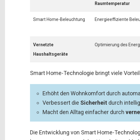
Raumtemperatur
Smart Home-Beleuchtung
Energieeffiziente Bel
Vernetzte
Optimierung des Energ
Haushaltsgeräte
Smart Home-Technologie bringt viele Vorteil
Erhöht den Wohnkomfort durch automa
Verbessert die
Sicherheit
durch intell
Macht den Alltag einfacher durch
verne
Die Entwicklung von Smart Home-Technologie