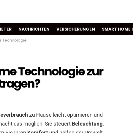
IETER
NACHRICHTEN
VERSICHERUNGEN
SMART HOME 
nergieeffizienz beitragen?
me Technologie zur
itragen?
ieverbrauch
zu Hause leicht optimieren und
acht das möglich. Sie steuert
Beleuchtung
,
rn Sie Ihren
Komfort
und helfen der Umwelt.