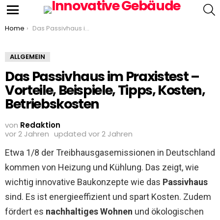
S
Menu
You are here:
Home
Das Passivhaus im Praxistest – Vorteile, Beispiele, Tipps, Kosten, Betriebskosten
ALLGEMEIN
Das Passivhaus im Praxistest –
Vorteile, Beispiele, Tipps, Kosten,
Betriebskosten
von
Redaktion
vor 2 Jahren
updated
vor 2 Jahren
Etwa 1/8 der Treibhausgasemissionen in Deutschland
kommen von Heizung und Kühlung. Das zeigt, wie
wichtig innovative Baukonzepte wie das
Passivhaus
sind. Es ist energieeffizient und spart Kosten. Zudem
fördert es
nachhaltiges Wohnen
und ökologischen