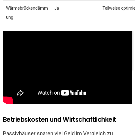
Wärmebrückendämm
Ja
Teilweise optimie
ung
Thementipp:
Wie sich die Umgebung aufs
Wohlbefinden auswirkt: Räume, Reize und
Resonanz
Betriebskosten und Wirtschaftlichkeit
Passivhäuser sparen viel Geld im Vergleich zu