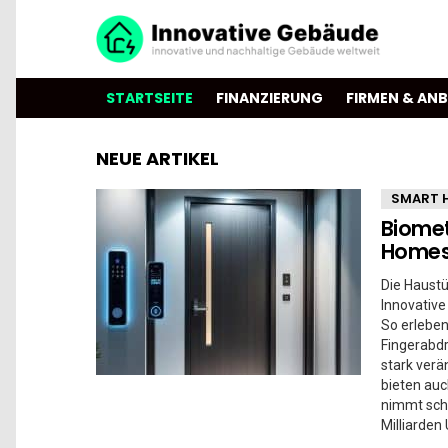
STARTSEITE
FINANZIERUNG
FIRMEN & ANB
NEUE ARTIKEL
SMART 
Biomet
Home
Die Haustür
Innovative
So erleben
Fingerabd
stark verä
bieten auc
nimmt schn
Milliarden 