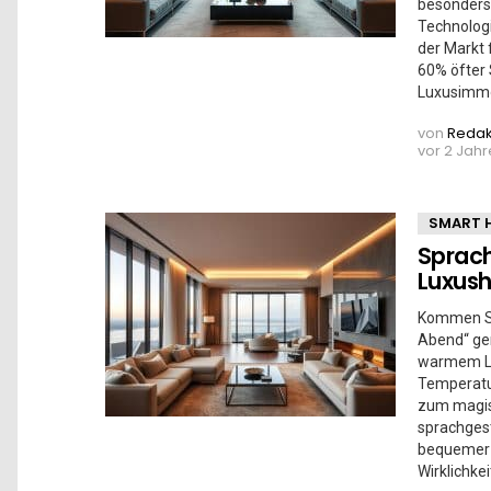
besonders 
Technologi
der Markt 
60% öfter
Luxusimmo
von
Redak
vor 2 Jah
SMART 
Sprach
Luxus
Kommen Si
Abend“ gen
warmem Lic
Temperatu
zum magisc
sprachges
bequemer u
Wirklichkei