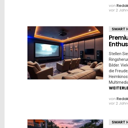
von
Redak
vor 2 Jah
SMART 
Premiu
Enthus
Stellen Si
Ringsheru
Bilder. Vi
die Freude
Heimkinos
Multimedia
WEITERL
von
Redak
vor 2 Jah
SMART 