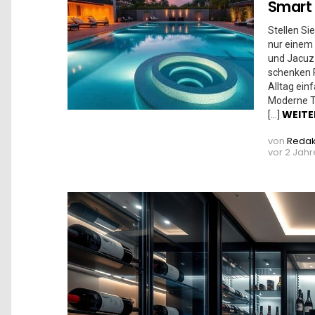
Smart 
Stellen Si
nur einem 
und Jacuzz
schenken 
Alltag ein
Moderne T
WEITE
[…]
von
Redak
vor 2 Jah