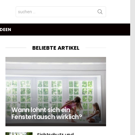
Search
for:
IDEEN
BELIEBTE ARTIKEL
Wann lohnt sich ein
Fenstertausch wirklich?
Sichtschutz und