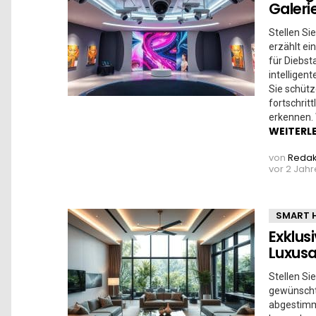
Galeri
Stellen Sie
erzählt ei
für Diebst
intelligen
Sie schütz
fortschrit
erkennen. 
WEITERL
von
Redak
vor 2 Jah
SMART 
Exklu
Luxus
Stellen Si
gewünscht.
abgestimm