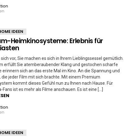
tion
ren
HOME IDEEN
m-Heimkinosysteme: Erlebnis für
iasten
e sich vor, Sie machen es sich in Ihrem Lieblingssessel gemütlich.
m erfüllt Sie atemberaubender Klang und gestochen scharfe
ele erinnern sich an das erste Mal im Kino. An die Spannung und
, die jeder Film mit sich brachte. Mit einem Premium
ystem kommt dieses Gefühl nun zu Ihnen nach Hause. Für
-Fans ist es mehr als Filme anschauen. Es ist eine […]
ESEN
tion
ren
HOME IDEEN