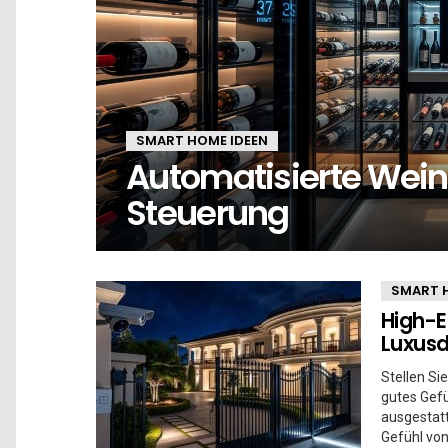
SMART HOME IDEEN
Automatisierte Wein
Steuerung
SMART 
High-E
Luxusd
Stellen Si
gutes Gefü
ausgestatt
Gefühl von