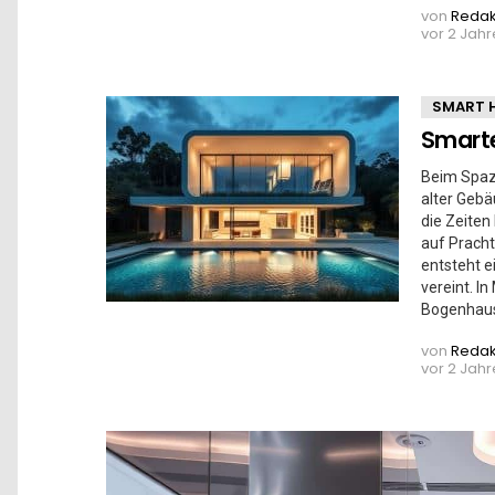
von
Redak
vor 2 Jah
SMART 
Smarte
Beim Spaz
alter Gebä
die Zeiten
auf Pracht
entsteht e
vereint. I
Bogenhaus
von
Redak
vor 2 Jah