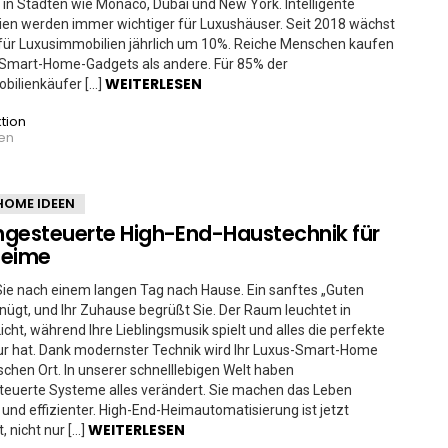
in Städten wie Monaco, Dubai und New York. Intelligente
en werden immer wichtiger für Luxushäuser. Seit 2018 wächst
für Luxusimmobilien jährlich um 10%. Reiche Menschen kaufen
 Smart-Home-Gadgets als andere. Für 85% der
WEITERLESEN
bilienkäufer […]
tion
ren
HOME IDEEN
gesteuerte High-End-Haustechnik für
heime
e nach einem langen Tag nach Hause. Ein sanftes „Guten
ügt, und Ihr Zuhause begrüßt Sie. Der Raum leuchtet in
ht, während Ihre Lieblingsmusik spielt und alles die perfekte
r hat. Dank modernster Technik wird Ihr Luxus-Smart-Home
hen Ort. In unserer schnelllebigen Welt haben
teuerte Systeme alles verändert. Sie machen das Leben
nd effizienter. High-End-Heimautomatisierung ist jetzt
WEITERLESEN
t, nicht nur […]