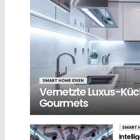
SMART HOME IDEEN
Vernetzte Luxus-Kü
Gourmets
SMART 
Intell